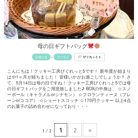
母の日ギフトバッグ
ぴぐれっと５
お知らせ
•
ブーろぐ
こんにちは！クッキー工房ぴぐれっと5です！ 新年度が始まり
はや1ヶ月が経ちました！ 皆様いかがお過ごしでしょうか？ さ
て、5月14日は母の日ですね！ クッキー工房ぴぐれっと5では母
の日ギフトバッグをご用意致しました♪ BOXの中身は、 ☆スノ
ーボール（キャラメルorシナモン） ☆フロランティーヌ（プレ
ーンorココア） ☆ショートスコッチ ☆170円クッキー 以上4点
のお菓子の詰め合わせになっており・・・
1
2
»
1 / 2