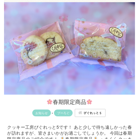
春期限定商品
ぴぐれっと５
お知らせ
•
ブーろぐ
クッキー工房ぴぐれっと5です！ あと少しで待ち遠しかった春
が訪れますが、皆さまいかがお過ごしでしょうか。 今回は春期
限定商品のご紹介です！
春期限定商品
・さくらクッキ