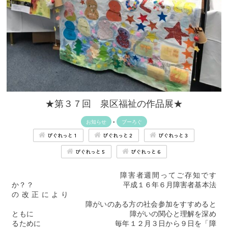
★第３７回 泉区福祉の作品展★
お知らせ
•
ブーろぐ
ぴぐれっと１
ぴぐれっと２
ぴぐれっと３
ぴぐれっと５
ぴぐれっと６
障害者週間ってご存知です
か？？ 平成１６年６月障害者基本法
の改正により
障がいのある方の社会参加をすすめると
ともに 障がいの関心と理解を深め
るために 毎年１２月３日から９日を「障