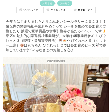
お知らせ
•
ブーろぐ
ぴぐれっと２
ぴぐれっと３
ぴぐれっと５
今年もはじまりました♪ 泉ふれあいシールラリー２０２３！！
泉区内の障害福祉事業所をめぐって シールを集めて参加賞と交
換したり 抽選で豪華賞品や食事引換券が当たるイベントです
泉区の魅力的な障害福祉事業所が、今年は45事業所参加！ ぴぐ
れっと３（喫茶・参加賞交換所）
や ぴぐれっと５（クッキ
ー工房）
はもちろん ぴぐれっと２では参加賞のビーズ
で参
加しています(^^)v みなさまのお越しを心よ・・・
2023/05/09