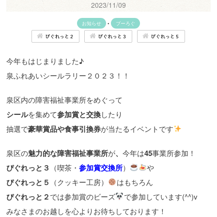
2023/11/09
お知らせ
•
ブーろぐ
ぴぐれっと２
ぴぐれっと３
ぴぐれっと５
今年もはじまりました♪
泉ふれあいシールラリー２０２３！！
泉区内の障害福祉事業所をめぐって
シール
を集めて
参加賞と交換
したり
抽選で
豪華賞品や食事引換券
が当たるイベントです
泉区の
魅力的な障害福祉事業所
が
、
今年は
45
事業所参加！
ぴぐれっと３
（喫茶・
参加賞交換所
）
や
ぴぐれっと５
（クッキー工房）
はもちろん
ぴぐれっと２
では参加賞のビーズ
で参加しています(^^)v
みなさまのお越しを心よりお待ちしております！