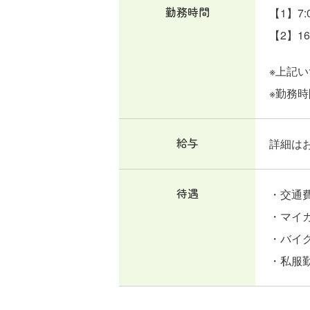
勤務時間
【1】7:
【2】16
※上記
※勤務
給与
詳細は
待遇
・交通
・マイ
・バイ
・私服