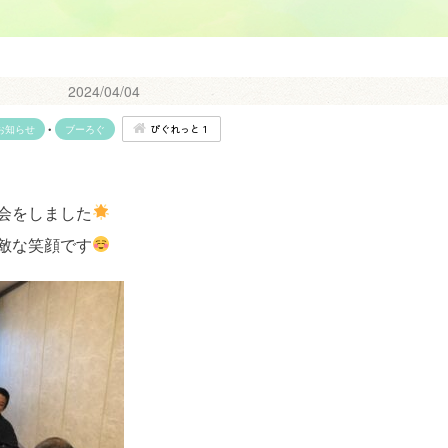
2024/04/04
ぴぐれっと１
お知らせ
•
ブーろぐ
会をしました
敵な笑顔です